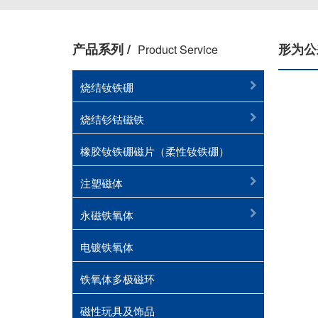
产品系列 /
形为公
Product Service
烧结钕铁硼
烧结钐钴磁铁
橡胶钕铁硼磁片（柔性钕铁硼）
注塑磁体
永磁铁氧体
电镀铁氧体
铁氧体多极磁环
磁性玩具及饰品