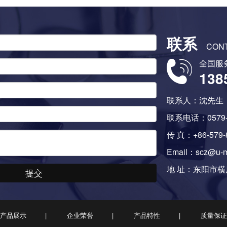
联系
CON
全国服
138
联系人：沈先生
联系电话：0579-8
传 真：+86-579-
Email：scz@u-m
地 址：东阳市横
提交
产品展示
企业荣誉
产品特性
质量保证