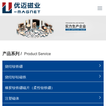
产品系列 /
Product Service
烧结钕铁硼
烧结钐钴磁铁
橡胶钕铁硼磁片（柔性钕铁硼）
注塑磁体